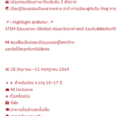
🌆 โปรแกรมเรียนภาษาจีนเข้มข้น 2 สัปดาห์
🌏 เรียนรู้วัฒนธรรมจีนหลากหลาย อาทิ การเขียนพู่กันจีน กังฟู กา
📌✨Hightlight สุดพิเศษ✨📌
STEM Education เวิร์คช้อป AIและวิทยาศาสตร์ ร่วมกับพิพิธภัณฑ์ว
👫 พบเพื่อนใหม่และเปิดมุมมองสู่โลกกว้าง
และยังได้สนุกกับทริปพิเศษ
📅 28 มิถุนายน –11 กรกฎาคม 2569
👦👧 สำหรับน้อง ๆ อายุ 10–17 ปี
💼 All Inclusive
✈️ ตั๋วเครื่องบิน
🏨 ที่พัก
🍽 อาหารมื้อเช้าและมื้อเย็น