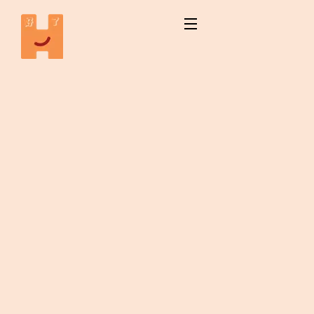
5
Course