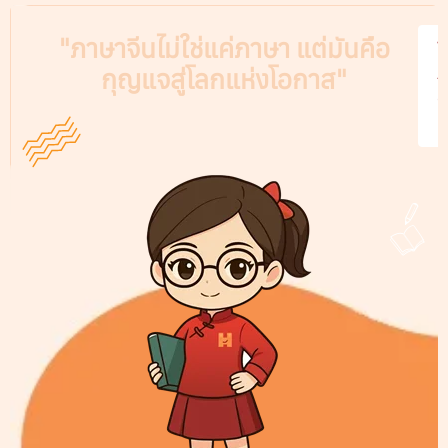
"ภาษาจีนไม่ใช่แค่ภาษา แต่มันคือ
V
กุญแจสู่โลกแห่งโอกาส"
A
C