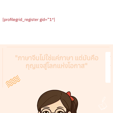
[profilegrid_register gid=”1″]
"ภาษาจีนไม่ใช่แค่ภาษา แต่มันคือ
V
กุญแจสู่โลกแห่งโอกาส"
A
C