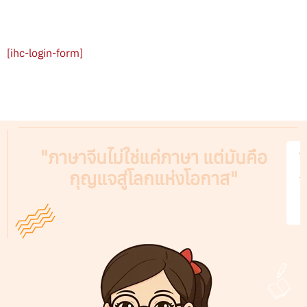
[ihc-login-form]
"ภาษาจีนไม่ใช่แค่ภาษา แต่มันคือ
V
กุญแจสู่โลกแห่งโอกาส"
A
C