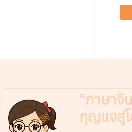
"ภาษาจีนไ
กุญแจสู่