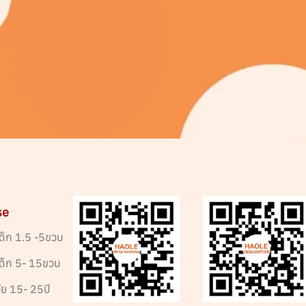
se
ด็ก 1.5 -5ขวบ
เด็ก 5- 15ขวบ
ัย 15- 25ปี