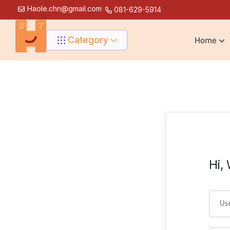
Haole.chn@gmail.com
081-629-5914
Category
Home
Hi,