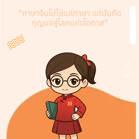
"ภาษาจีนไม่ใช่แค่ภาษา แต่มันคือ
V
กุญแจสู่โลกแห่งโอกาส"
A
C