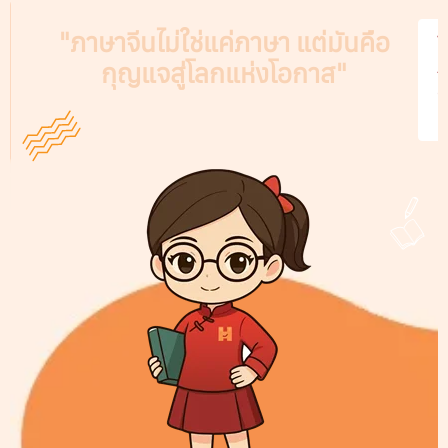
"ภาษาจีนไม่ใช่แค่ภาษา แต่มันคือ
V
กุญแจสู่โลกแห่งโอกาส"
A
C