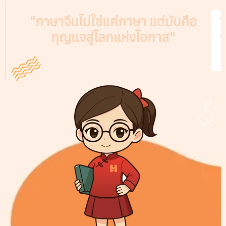
"ภาษาจีนไม่ใช่แค่ภาษา แต่มันคือ
V
กุญแจสู่โลกแห่งโอกาส"
A
C