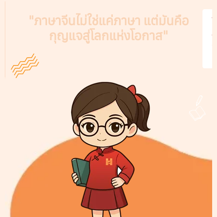
"ภาษาจีนไม่ใช่แค่ภาษา แต่มันคือ
V
กุญแจสู่โลกแห่งโอกาส"
A
C