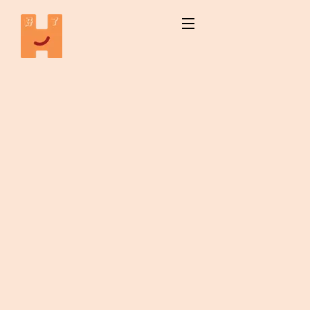
User Group – Default
User Group
โรงเรียนสอนภาษาจีนห่าวเลอ |
User Group –
สำหรับเด็ก อายุตั้งแต่ 1.5 ปี - 9 ปี
Default User
ขึ้นไป
Group