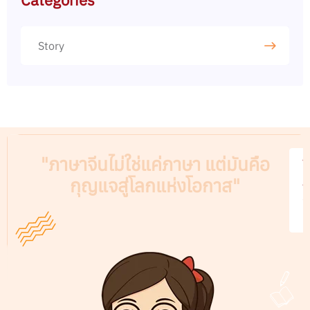
Story
"ภาษาจีนไม่ใช่แค่ภาษา แต่มันคือ
V
กุญแจสู่โลกแห่งโอกาส"
A
C