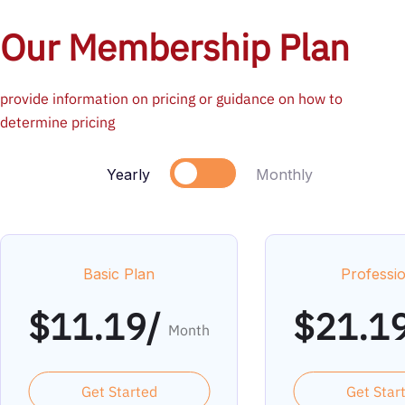
Our Membership Plan
provide information on pricing or guidance on how to
determine pricing
Yearly
Monthly
Basic Plan
Professi
$
11.19/
$
21.1
Month
Get Started
Get Star