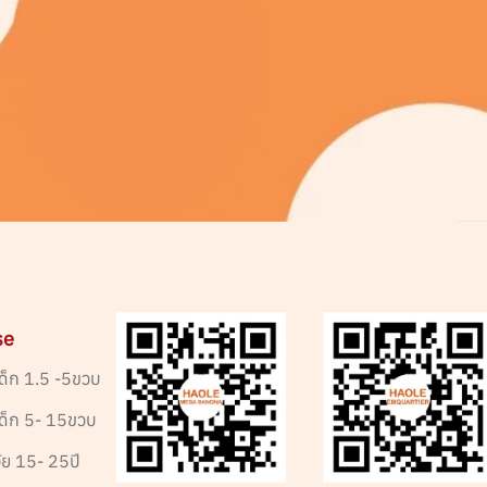
se
ด็ก 1.5 -5ขวบ
เด็ก 5- 15ขวบ
ัย 15- 25ปี