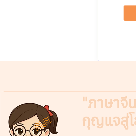
"ภาษาจีนไ
กุญแจสู่