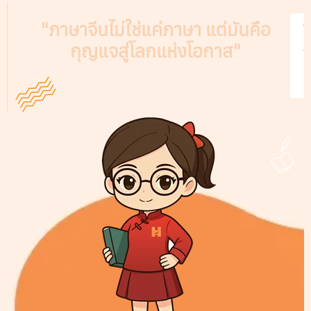
"ภาษาจีนไม่ใช่แค่ภาษา แต่มันคือ
V
กุญแจสู่โลกแห่งโอกาส"
A
C