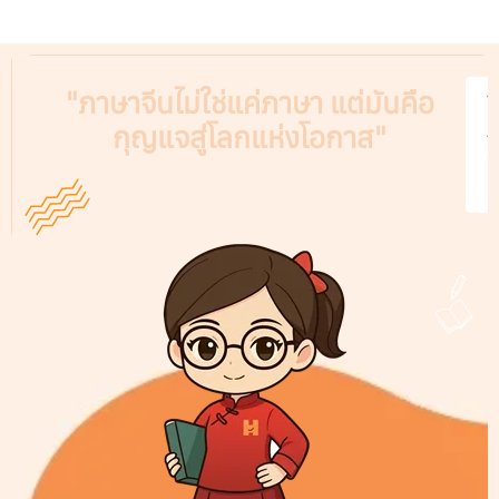
"ภาษาจีนไม่ใช่แค่ภาษา แต่มันคือ
V
กุญแจสู่โลกแห่งโอกาส"
A
C