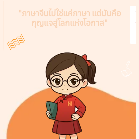
"ภาษาจีนไม่ใช่แค่ภาษา แต่มันคือ
V
กุญแจสู่โลกแห่งโอกาส"
A
C