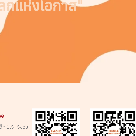
โลกแห่งโอกาส"
se
ด็ก 1.5 -5ขวบ