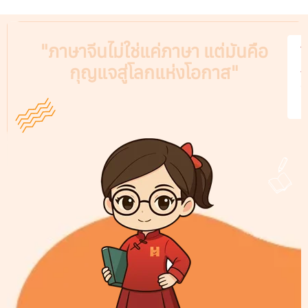
"ภาษาจีนไม่ใช่แค่ภาษา แต่มันคือ
V
กุญแจสู่โลกแห่งโอกาส"
A
C